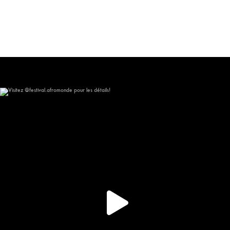
Visitez @festival.afromonde pour les détails!
337
16