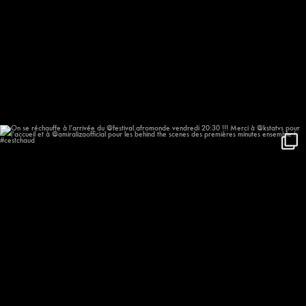
On se réchauffe à l’arrivée du
...
659
58