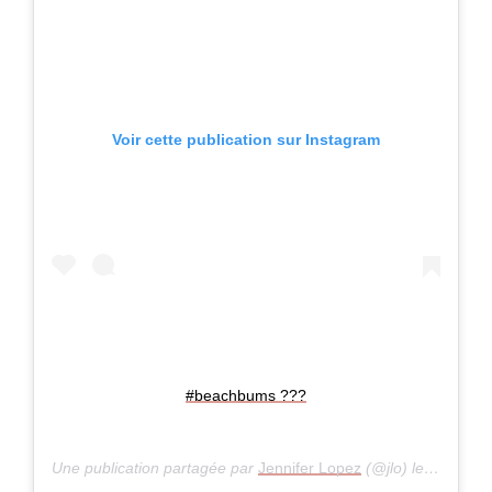
Voir cette publication sur Instagram
#beachbums ???
Une publication partagée par
Jennifer Lopez
(@jlo) le
il y a 7 a