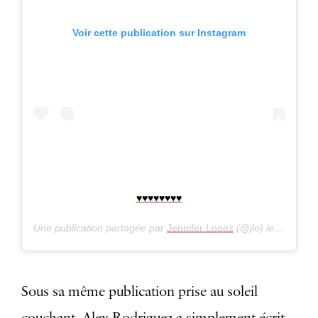
Voir cette publication sur Instagram
♥️♥️♥️♥️♥️♥️♥️♥️
Une publication partagée par
Jennifer Lopez
(@jlo) le
il y a 7 a
Sous sa même publication prise au soleil
couchant, Alex Rodriguez a simplement écrit