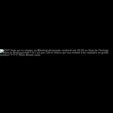
Oh!!! Mais qui va chanter au @festival.afromonde
...
213
14