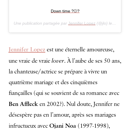
Down time ?⚾️?
Une publication partagée par
Jennifer Lopez
(@jlo) le
il y a 7 a
Jennifer Lopez
est une éternelle amoureuse,
lover
une vraie de vraie
. À l’aube de ses 50 ans,
la chanteuse/actrice se prépare à vivre un
quatrième mariage et des cinquièmes
fiançailles (qui se souvient de sa romance avec
Ben Affleck
en 2002?). Nul doute, Jennifer ne
désespère pas en l’amour, après ses mariages
Ojani Noa
infructueux avec
(1997-1998),