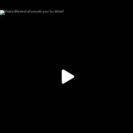
Visitez @festival.afromonde pour les détails!
267
15