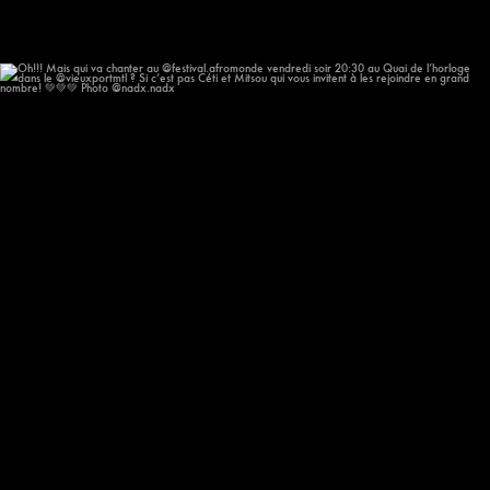
Oh!!! Mais qui va chanter au @festival.afromonde
...
205
14