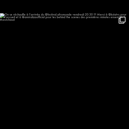
On se réchauffe à l’arrivée du
...
635
57