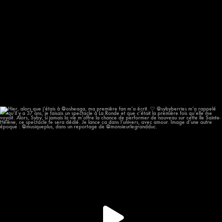
Hier, alors que j’étais à @osheaga, ma première
...
57
12