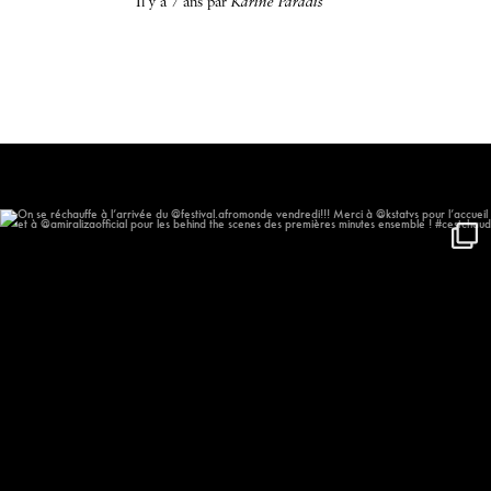
il y a 7 ans
par
Karine Paradis
On se réchauffe à l’arrivée du
...
577
57