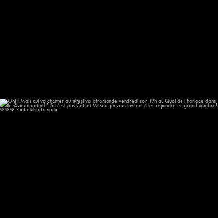
Oh!!! Mais qui va chanter au @festival.afromonde
...
186
14