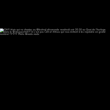
Oh!!! Mais qui va chanter au @festival.afromonde
...
205
14