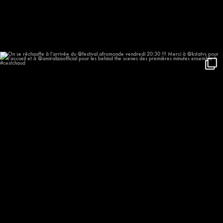
On se réchauffe à l’arrivée du
...
635
57