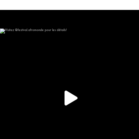
Visitez @festival.afromonde pour les détails!
267
15