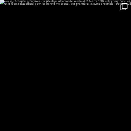
On se réchauffe à l’arrivée du
...
577
57