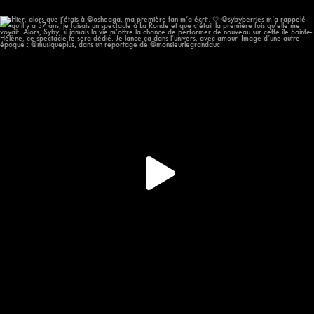
Hier, alors que j’étais à @osheaga, ma première
...
57
12