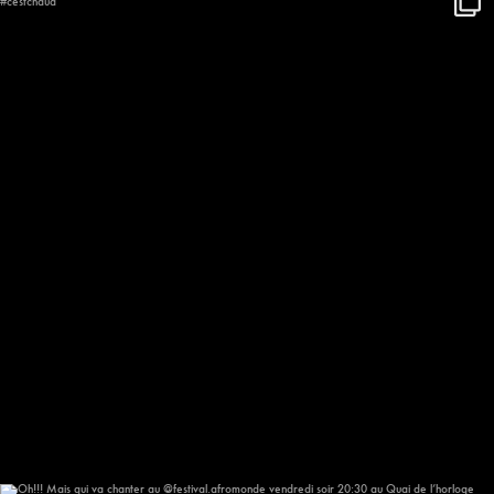
On se réchauffe à l’arrivée du
...
648
57