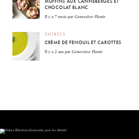
MUFFINS AUX CANNEBERGES ET
CHOCOLAT BLANC
il y a 7 mois
par
Geneviève Plante
ENTRÉES
CRÈME DE FENOUIL ET CAROTTES
il y a 2 ans
par
Geneviève Plante
Visitez @festival.afromonde pour les détails!