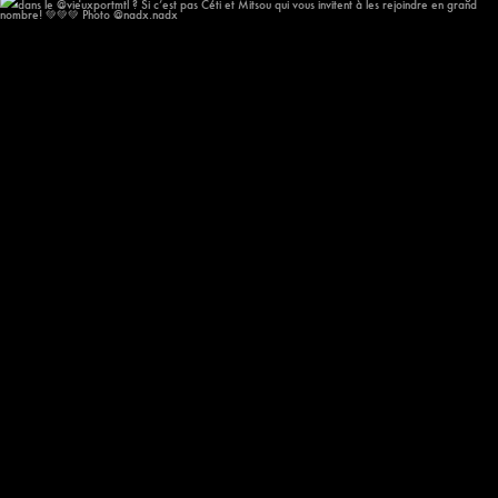
Oh!!! Mais qui va chanter au @festival.afromonde
...
209
14