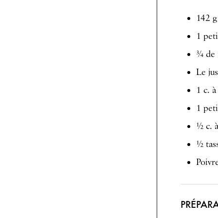
142 g
1 pet
¾ de 
Le jus
1 c. à
1 peti
½ c. 
½ tass
Poivr
PRÉPAR