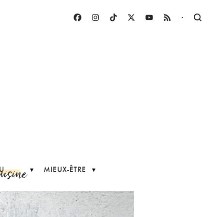
·
uisine
U
MIEUX-ÊTRE