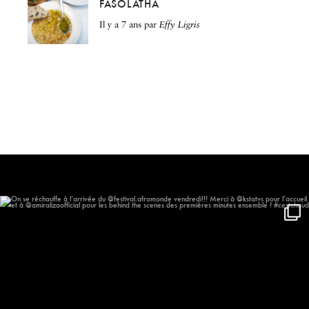
FASOLATHA
il y a 7 ans
par
Effy Ligris
On se réchauffe à l’arrivée du
...
577
57