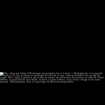
Hier, alors que j’étais à @osheaga, ma première
...
57
12