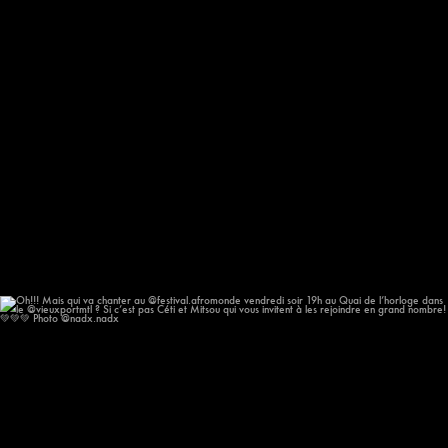
Oh!!! Mais qui va chanter au @festival.afromonde
...
186
14