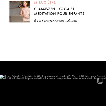
MIEUX-ÊTRE
CLASSE-ZEN : YOGA ET
MÉDITATION POUR ENFANTS
il y a 5 ans
par
Audrey Béliveau
On se réchauffe à l’arrivée du
...
577
57