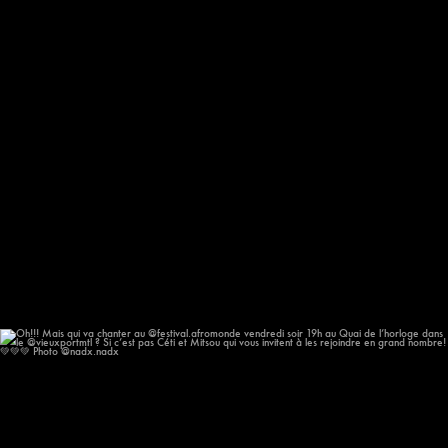
Oh!!! Mais qui va chanter au @festival.afromonde
...
186
14