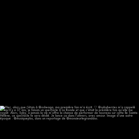
Hier, alors que j’étais à @osheaga, ma première
...
57
12