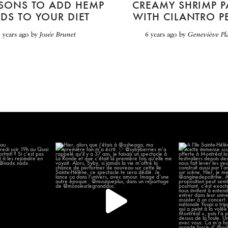
ASONS TO ADD HEMP
CREAMY SHRIMP P
EDS TO YOUR DIET
WITH CILANTRO P
5 years ago
by
Josée Brunet
6 years ago
by
Geneviève Pl
 chanter au
Hier, alors que j’étais à @osheaga, ma
À l’île Sainte-H
omonde
...
première
...
14
57
12
2