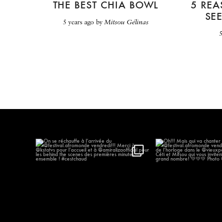
THE BEST CHIA BOWL
5 RE
SE
5 years ago
by
Mitsou Gélinas
On se réchauffe à l’arrivée du
...
Oh!!! Mais qui va
@festival.afr
577
57
186