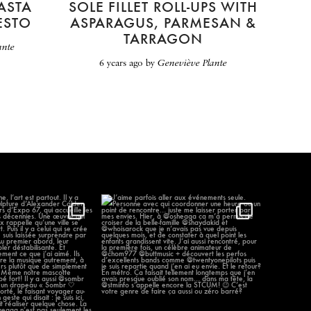
ASTA
SOLE FILLET ROLL-UPS WITH
ESTO
ASPARAGUS, PARMESAN &
TARRAGON
ante
6 years ago
by
Geneviève Plante
élène, l’art est partout.
J’aime parfois aller aux événements
...
seule.
...
96
12
1297
58