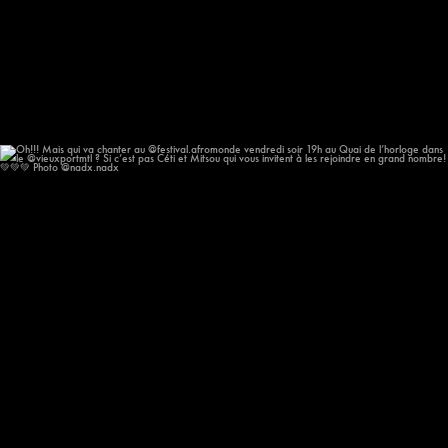
Oh!!! Mais qui va chanter au @festival.afromonde
...
178
13