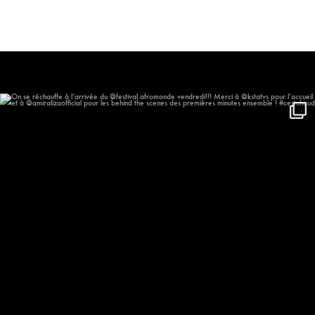
On se réchauffe à l’arrivée du
...
406
46