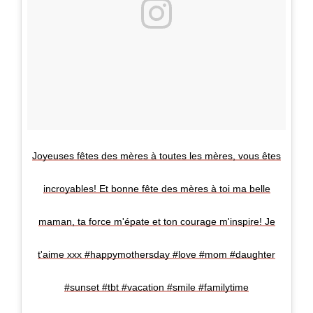
Joyeuses fêtes des mères à toutes les mères, vous êtes
incroyables! Et bonne fête des mères à toi ma belle
maman, ta force m'épate et ton courage m'inspire! Je
t'aime xxx #happymothersday #love #mom #daughter
#sunset #tbt #vacation #smile #familytime