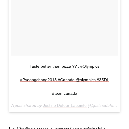
Taste better than pizza ?? . #Olympics
#Pyeongchang2018 #Canada @olympics #3SDL
#teamcanada
A post shared by
Justine Dufour-Lapointe
(@justinedufourlapointe) on