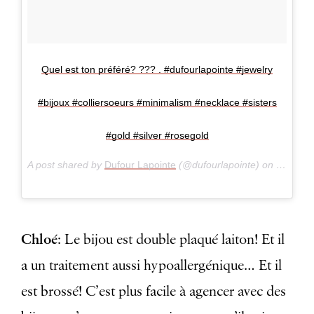
Quel est ton préféré? ??? . #dufourlapointe #jewelry
#bijoux #colliersoeurs #minimalism #necklace #sisters
#gold #silver #rosegold
A post shared by
Dufour Lapointe
(@dufourlapointe) on
il y a 8 
Chloé
: Le bijou est double plaqué laiton! Et il
a un traitement aussi hypoallergénique… Et il
est brossé! C’est plus facile à agencer avec des