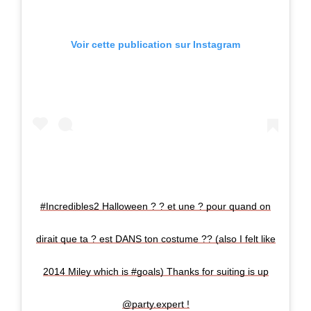
Voir cette publication sur Instagram
#Incredibles2 Halloween ? ? et une ? pour quand on
dirait que ta ? est DANS ton costume ?? (also I felt like
2014 Miley which is #goals) Thanks for suiting is up
@party.expert !