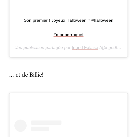
Son premier ! Joyeux Halloween ? #halloween
#monperroquet
Une publication partagée par
Ingrid Falaise
(@ingridfalaise) le
… et de Billie!