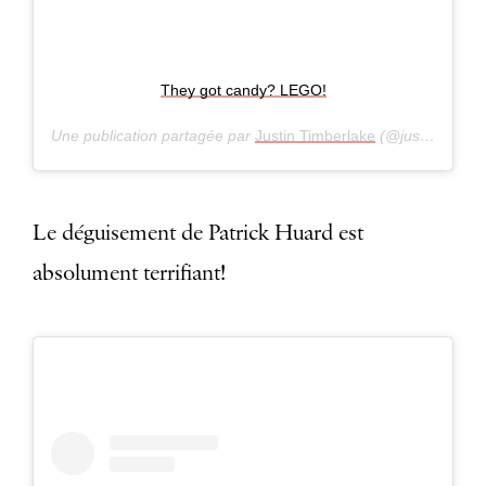
They got candy? LEGO!
Une publication partagée par
Justin Timberlake
(@justintimberlake) le
Le déguisement de Patrick Huard est
absolument terrifiant!