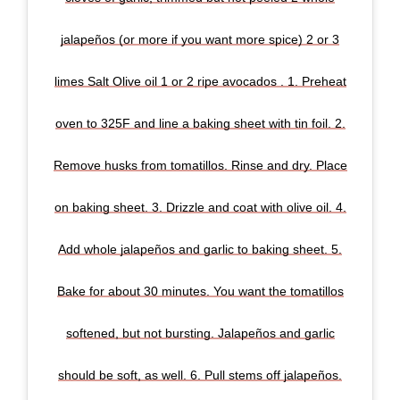
jalapeños (or more if you want more spice) 2 or 3
limes Salt Olive oil 1 or 2 ripe avocados . 1. Preheat
oven to 325F and line a baking sheet with tin foil. 2.
Remove husks from tomatillos. Rinse and dry. Place
on baking sheet. 3. Drizzle and coat with olive oil. 4.
Add whole jalapeños and garlic to baking sheet. 5.
Bake for about 30 minutes. You want the tomatillos
softened, but not bursting. Jalapeños and garlic
should be soft, as well. 6. Pull stems off jalapeños.