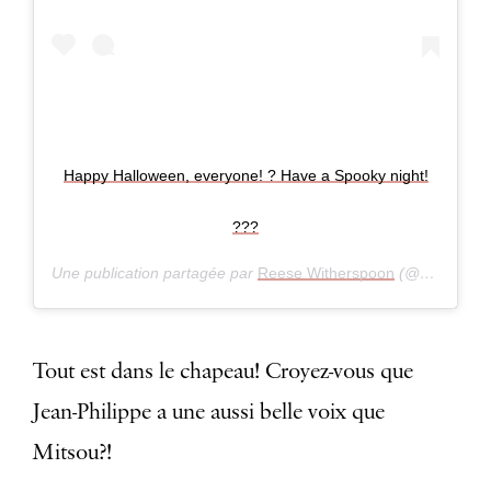
Happy Halloween, everyone! ? Have a Spooky night!
???
Une publication partagée par
Reese Witherspoon
(@reesewitherspoon) le
Tout est dans le chapeau! Croyez-vous que
Jean-Philippe a une aussi belle voix que
Mitsou?!