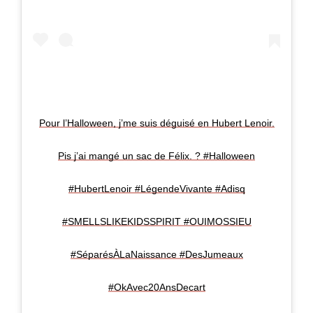
Pour l’Halloween, j’me suis déguisé en Hubert Lenoir.
Pis j’ai mangé un sac de Félix. ? #Halloween
#HubertLenoir #LégendeVivante #Adisq
#SMELLSLIKEKIDSSPIRIT #OUIMOSSIEU
#SéparésÀLaNaissance #DesJumeaux
#OkAvec20AnsDecart