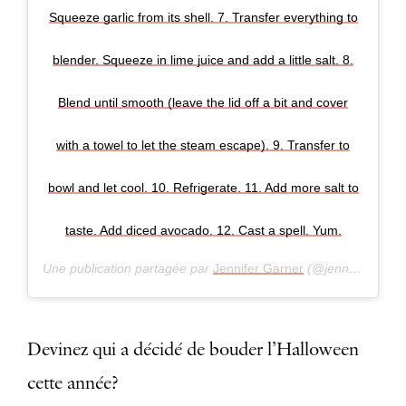
Squeeze garlic from its shell. 7. Transfer everything to
blender. Squeeze in lime juice and add a little salt. 8.
Blend until smooth (leave the lid off a bit and cover
with a towel to let the steam escape). 9. Transfer to
bowl and let cool. 10. Refrigerate. 11. Add more salt to
taste. Add diced avocado. 12. Cast a spell. Yum.
Une publication partagée par
Jennifer Garner
(@jennifer.garner) le
Devinez qui a décidé de bouder l’Halloween
cette année?