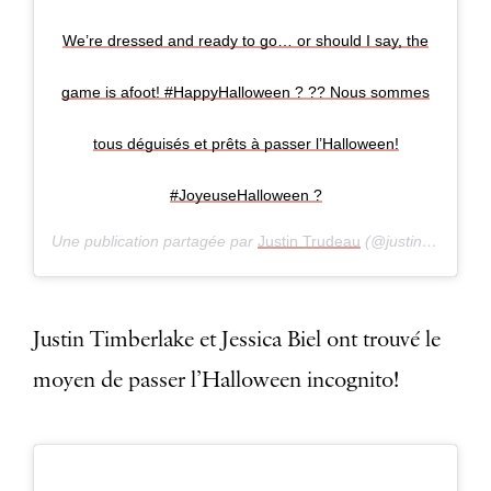
We’re dressed and ready to go… or should I say, the
game is afoot! #HappyHalloween ? ?? Nous sommes
tous déguisés et prêts à passer l’Halloween!
#JoyeuseHalloween ?
Une publication partagée par
Justin Trudeau
(@justinpjtrudeau) le
Justin Timberlake et Jessica Biel ont trouvé le
moyen de passer l’Halloween incognito!