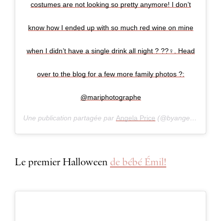
costumes are not looking so pretty anymore! I don’t
know how I ended up with so much red wine on mine
when I didn’t have a single drink all night ? ??‍♀️. Head
over to the blog for a few more family photos ?:
@mariphotographe
Une publication partagée par
Angela Price
(@byangelaprice) le
Le premier Halloween
de bébé Émil!