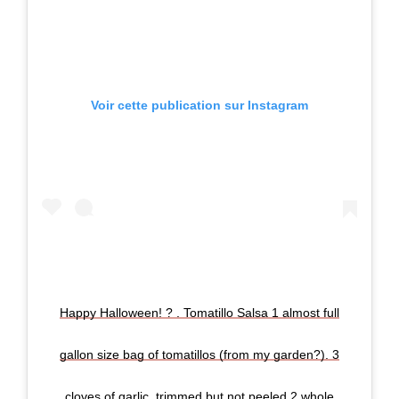
Voir cette publication sur Instagram
Happy Halloween! ? . Tomatillo Salsa 1 almost full
gallon size bag of tomatillos (from my garden?). 3
cloves of garlic, trimmed but not peeled 2 whole