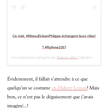
Ce midi, #MitsouEtJeanPhilippe échangent leurs rôles!
? #Rythme1057
Une publication partagée par
Rythme 105.7
(@rythme1057) le
Évidemment, il fallait s’attendre à ce que
quelqu’un se costume
en Hubert Lenoir
! Mais
bon, ce n’est pas le déguisement que j’avais
imaginé…!