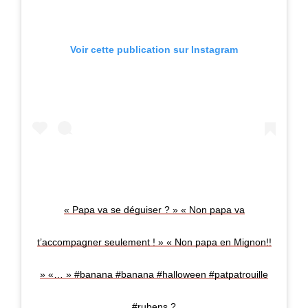
Voir cette publication sur Instagram
« Papa va se déguiser ? » « Non papa va
t’accompagner seulement ! » « Non papa en Mignon!!
» «… » #banana #banana #halloween #patpatrouille
#rubens ?