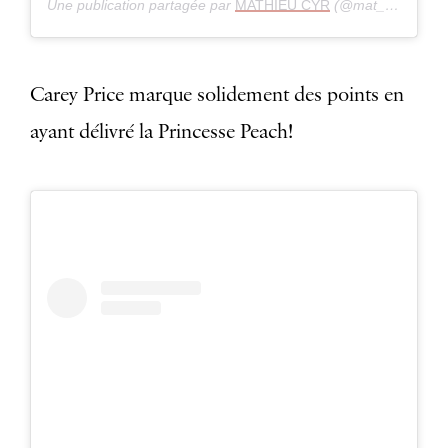
Une publication partagée par
MATHIEU CYR
(@mat_cyr) le
il 
Carey Price marque solidement des points en
ayant délivré la Princesse Peach!