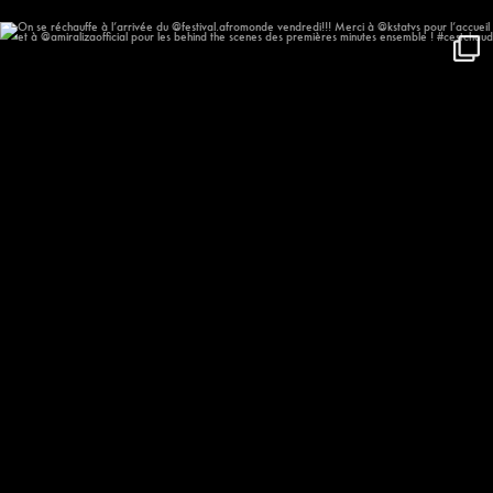
On se réchauffe à l’arrivée du
...
611
59