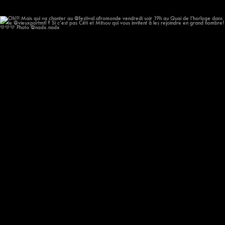
Oh!!! Mais qui va chanter au @festival.afromonde
...
193
14