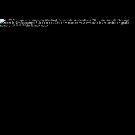
Oh!!! Mais qui va chanter au @festival.afromonde
...
213
14