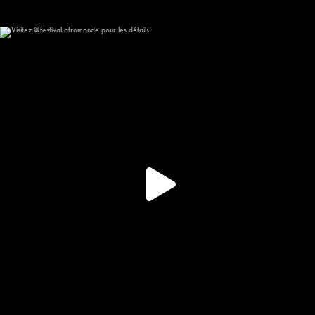
Visitez @festival.afromonde pour les détails!
337
16