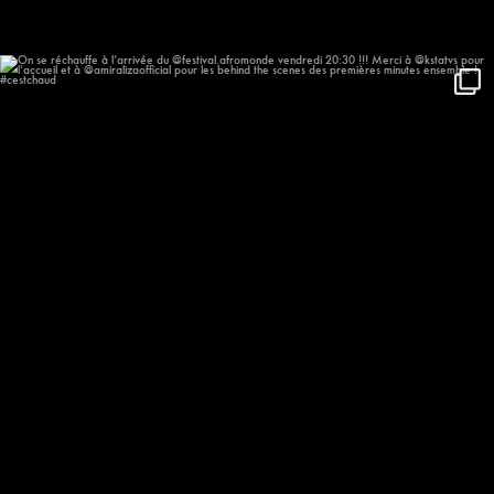
On se réchauffe à l’arrivée du
...
659
58