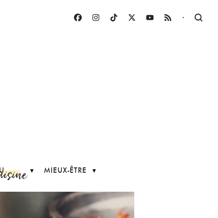
·
uisine
U
MIEUX-ÊTRE