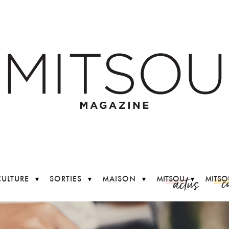
c
actus
CULTURE
SORTIES
MAISON
MITSOU
MITSO