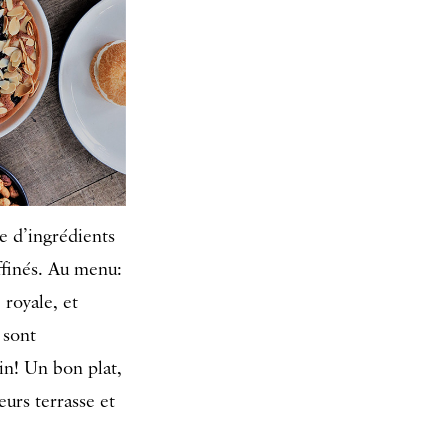
te d’ingrédients
ffinés. Au menu:
 royale, et
 sont
in! Un bon plat,
eurs terrasse et