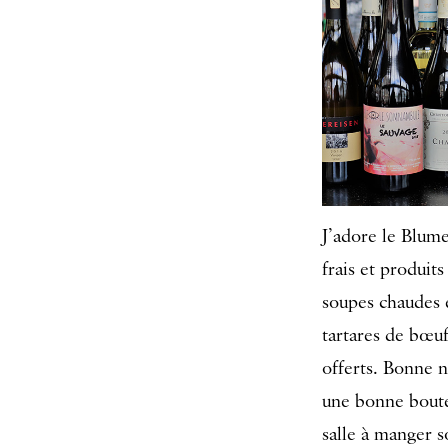
J’adore le Blume
frais et produit
soupes chaudes e
tartares de bœuf
offerts. Bonne n
une bonne boutei
salle à manger s