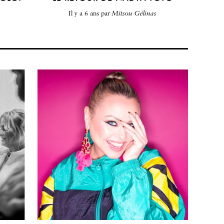
il y a 6 ans
par
Mitsou Gélinas