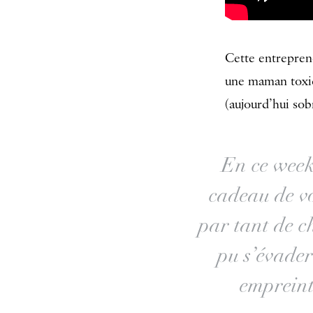
Cette entrepren
une maman toxic
(aujourd’hui sob
En ce week-
cadeau de vo
par tant de ch
pu s’évader
empreint