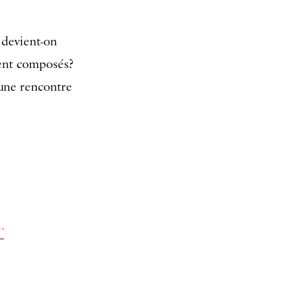
devient-on
ment composés?
une rencontre
r