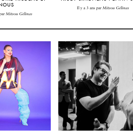
NOUS
il y a 3 ans
par
Mitsou Gélinas
par
Mitsou Gélinas