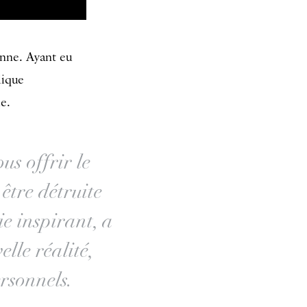
nne. Ayant eu
lique
e.
us offrir le
être détruite
ie inspirant, a
lle réalité,
rsonnels.