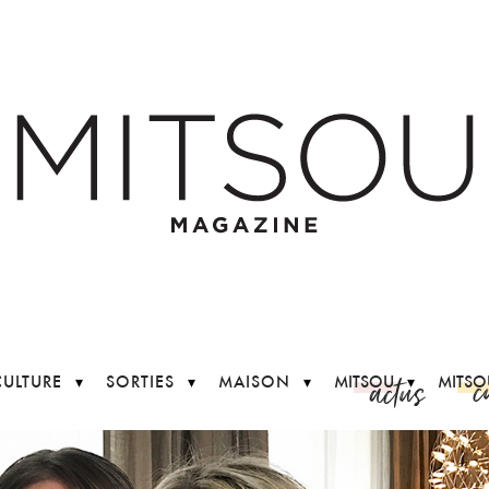
c
actus
CULTURE
SORTIES
MAISON
MITSOU
MITSO