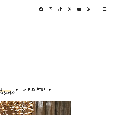
·
uisine
U
MIEUX-ÊTRE