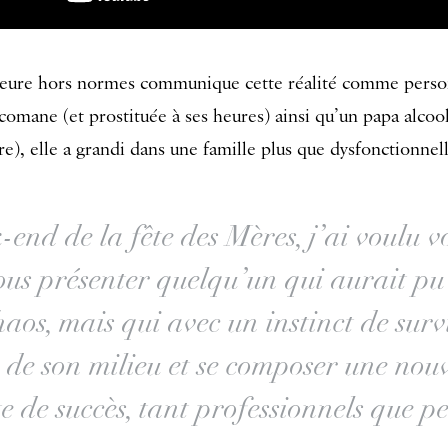
eure hors normes communique cette réalité comme perso
omane (et prostituée à ses heures) ainsi qu’un papa alcoo
re), elle a grandi dans une famille plus que dysfonctionnell
end de la fête des Mères, j’ai voulu vo
us présenter quelqu’un qui aurait pu 
aos, mais qui avec un instinct de surv
 de son milieu et se composer une nouve
e de succès, tant professionnels que pe