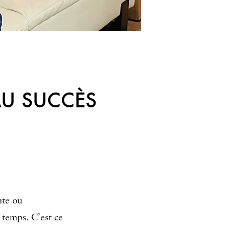
AU SUCCÈS
nte ou
e temps. C’est ce