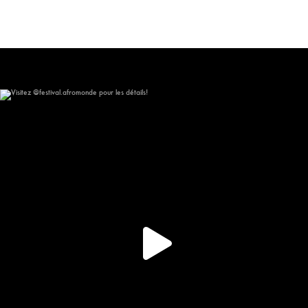
Visitez @festival.afromonde pour les détails!
267
15