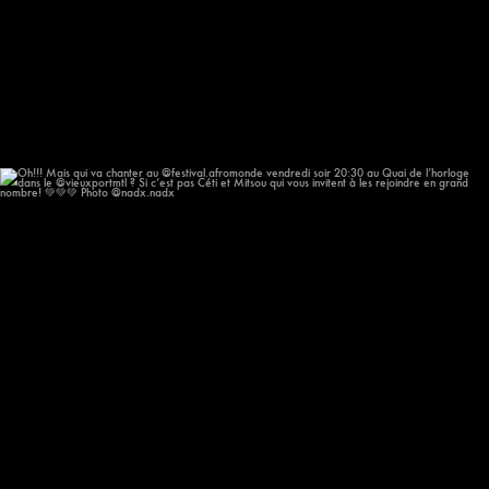
Oh!!! Mais qui va chanter au @festival.afromonde
...
205
14