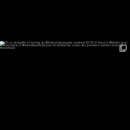
On se réchauffe à l’arrivée du
...
635
57