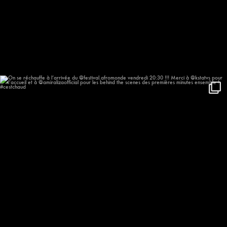
On se réchauffe à l’arrivée du
...
623
57