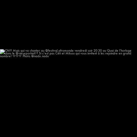
Oh!!! Mais qui va chanter au @festival.afromonde
...
196
14