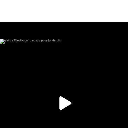
Visitez @festival.afromonde pour les détails!
148
10