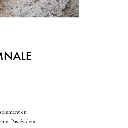
OMNALE
bsolument en
lème. Pas évident