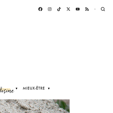
·
uisine
U
MIEUX-ÊTRE