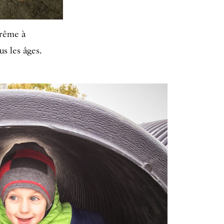
trême à
us les âges.