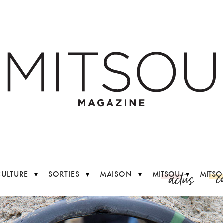
c
actus
CULTURE
SORTIES
MAISON
MITSOU
MITSO