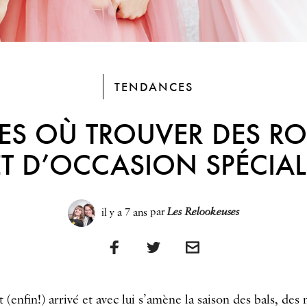
TENDANCES
ES OÙ TROUVER DES RO
ET D’OCCASION SPÉCIAL
il y a 7 ans
par
Les Relookeuses
 (enfin!) arrivé et avec lui s’amène la saison des bals, des