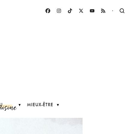
·
uisine
U
MIEUX-ÊTRE