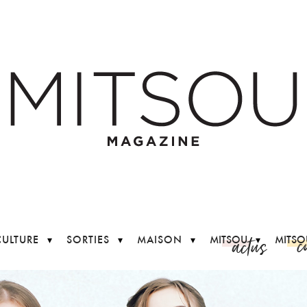
c
actus
CULTURE
SORTIES
MAISON
MITSOU
MITSO