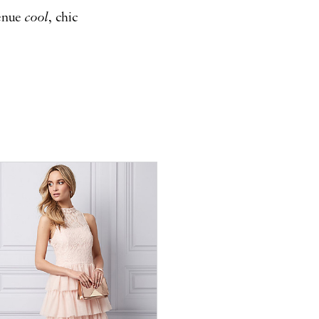
cool
tenue
, chic