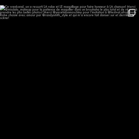
Ce week-end, on a ressorti LA robe et LE
...
1234
97