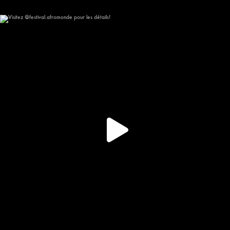
Visitez @festival.afromonde pour les détails!
357
16