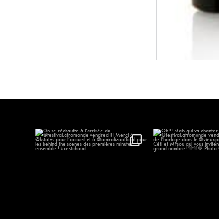
On se réchauffe à l’arrivée du
...
Oh!!! Mais qui va
@festival.afr
544
55
182