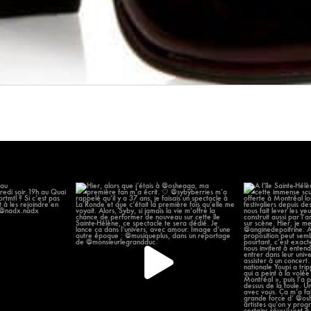
 chanter au
Hier, alors que j’étais à @osheaga, ma
À l’île Sainte-H
omonde
...
première
...
14
56
11
2