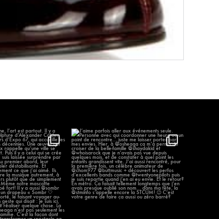
élène, l’art est partout.
J’aime parfois aller aux événements
...
seule.
...
94
12
1284
58