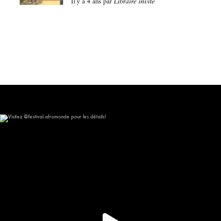
il y a 4 ans
par
Libraire invité
Visitez @festival.afromonde pour les détails!
148
10