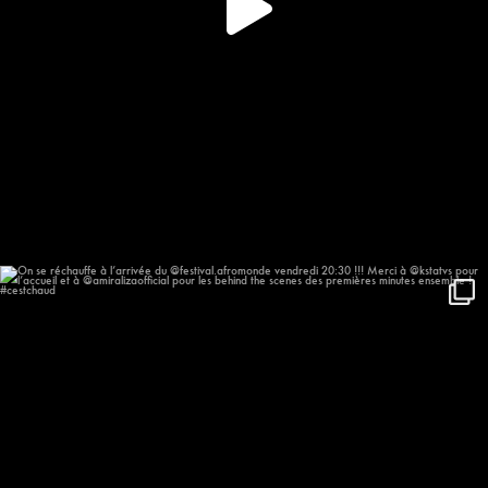
On se réchauffe à l’arrivée du
...
623
57