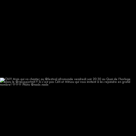
Oh!!! Mais qui va chanter au @festival.afromonde
...
196
14