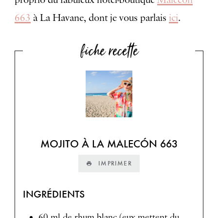
663
à La Havane, dont je vous parlais
ici
.
fiche recette
MOJITO À LA MALECÓN 663
IMPRIMER
INGRÉDIENTS
60 ml de rhum blanc (eux mettent du