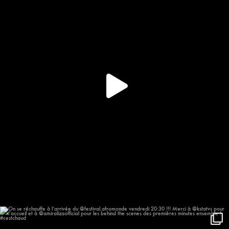
148
10
On se réchauffe à l’arrivée du
...