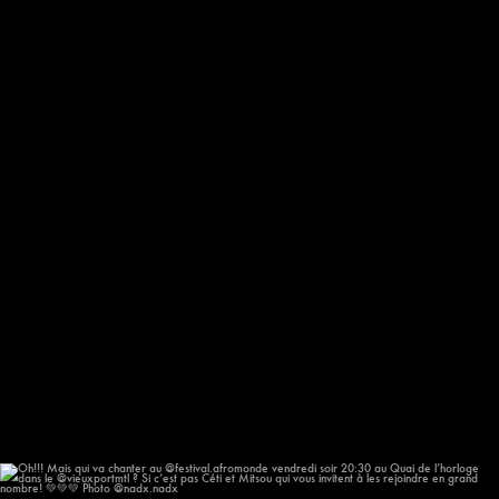
623
57
Oh!!! Mais qui va chanter au @festival.afromonde
...