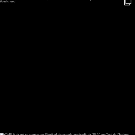
On se réchauffe à l’arrivée du
...
659
58