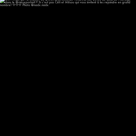
Oh!!! Mais qui va chanter au @festival.afromonde
...
213
14