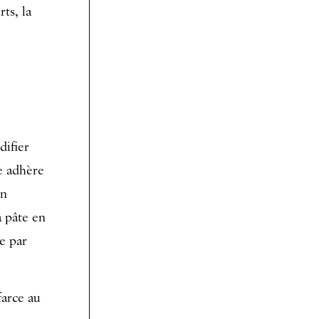
ts, la
difier
te adhère
en
a pâte en
re par
farce au