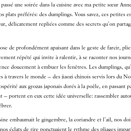
passé une soirée dans la cuisine avec ma petite sœur Anne
os plats préférés: des dumplings. Vous savez, ces petites 
ur, délicatement repliées comme des secrets qu’on partage
hose de profondément apaisant dans le geste de farcir, plie
ement répété qui invite à ralentir, à se raconter nos jour
nce doucement à embuer les fenêtres. Les dumplings, qu
s à travers le monde — des jiaozi chinois servis lors du N
ospérité aux gyozas japonais dorés à la poêle, en passant pa
t — portent en eux cette idée universelle: rassembler auto
ébrer.
uisine embaumait le gingembre, la coriandre et l’ail, nos doi
nos éclats de rire ponctuaient le rythme des pliages imparfa