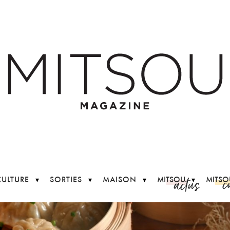
c
actus
CULTURE
SORTIES
MAISON
MITSOU
MITSO