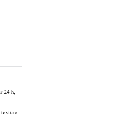
ur 24 h,
 texture