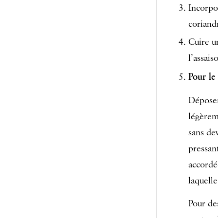
Incorpor
coriandr
Cuire un
l’assai
Pour le
Déposer
légèrem
sans de
pressant
accordéo
laquelle
Pour de