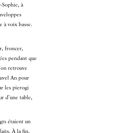
-Sophie, à
enveloppes
 à voix basse.
r, froncer,
nées pendant que
’on retrouve
ouvel An pour
r les pierogi
ur d’une table,
gts étaient un
its. À la fin,