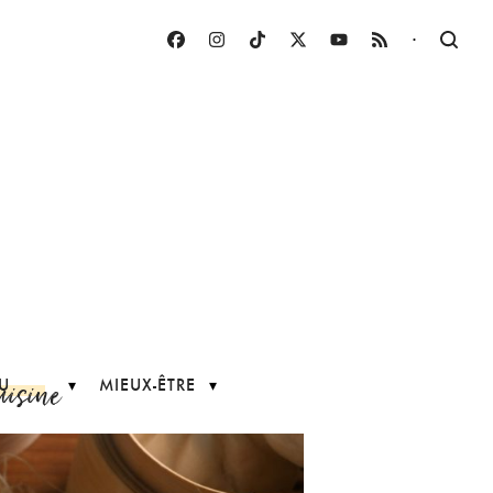
·
uisine
U
MIEUX-ÊTRE