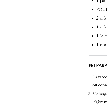
1 paq
POU
2 c. 
1 c. 
1 ½ c
1 c. à
PRÉPAR
La farce
ou cong
Mélange
légèrem