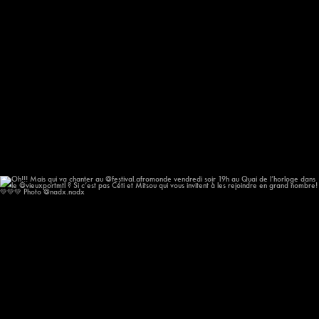
Oh!!! Mais qui va chanter au @festival.afromonde
...
186
14