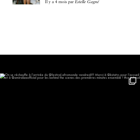
il y a 4 mois
par
Estelle Gagné
On se réchauffe à l’arrivée du
...
577
57