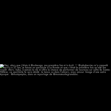
Hier, alors que j’étais à @osheaga, ma première
...
57
12