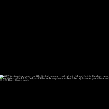
Oh!!! Mais qui va chanter au @festival.afromonde
...
186
14