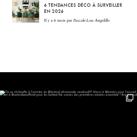
6 TENDANCES DÉCO À SURVEILLER
EN 2026
il y a 6 mois
par
Pascale-Lou Angelillo
On se réchauffe à l’arrivée du
...
577
57