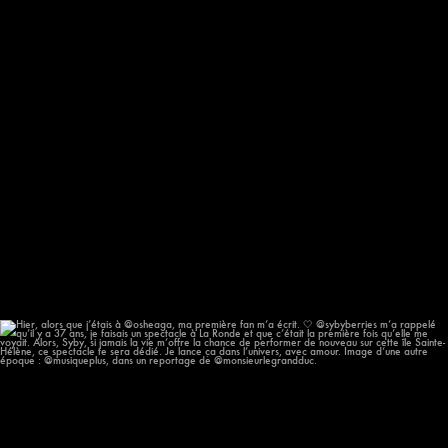
Hier, alors que j’étais à @osheaga, ma première
...
57
12