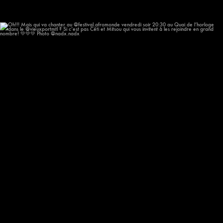
Oh!!! Mais qui va chanter au @festival.afromonde
...
205
14