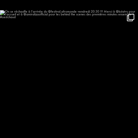
On se réchauffe à l’arrivée du
...
635
57