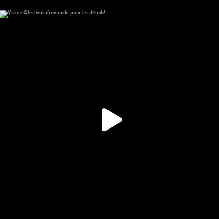
Visitez @festival.afromonde pour les détails!
267
15