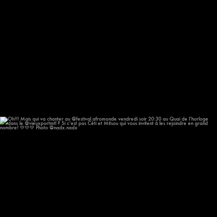
Oh!!! Mais qui va chanter au @festival.afromonde
...
196
14