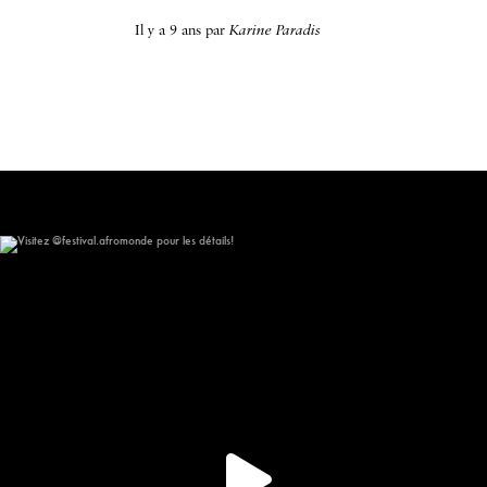
il y a 9 ans
par
Karine Paradis
Visitez @festival.afromonde pour les détails!
148
10