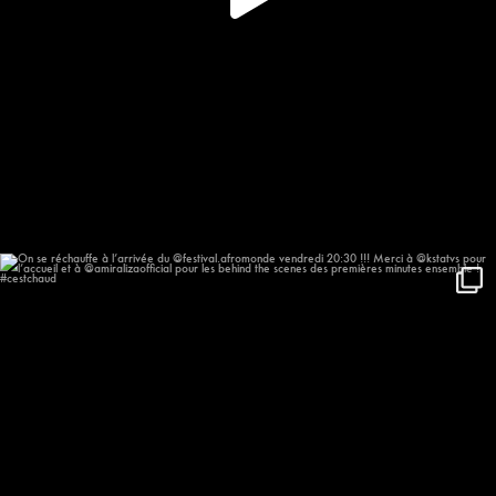
On se réchauffe à l’arrivée du
...
623
57