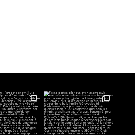
élène, l’art est partout.
J’aime parfois aller aux événements
...
seule.
...
96
12
1297
58