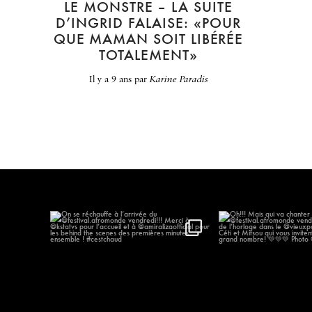
LE MONSTRE – LA SUITE
D’INGRID FALAISE: «POUR
QUE MAMAN SOIT LIBÉRÉE
TOTALEMENT»
il y a 9 ans
par
Karine Paradis
On se réchauffe à l’arrivée du
...
Oh!!! Mais qui va
@festival.afr
577
57
186