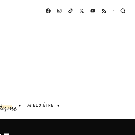
·
uisine
U
MIEUX-ÊTRE