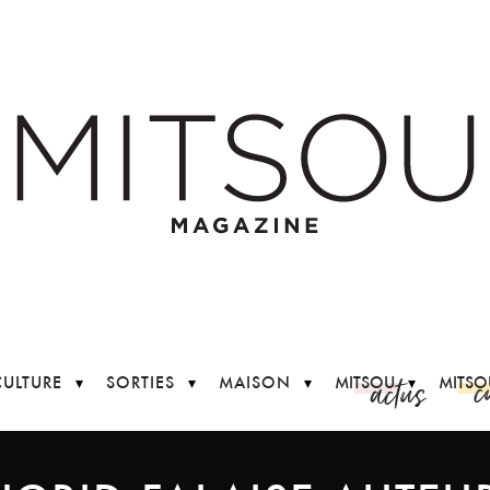
c
actus
CULTURE
SORTIES
MAISON
MITSOU
MITSO