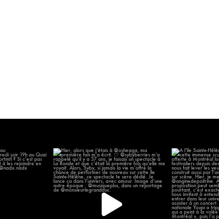
 chanter au
Hier, alors que j’étais à @osheaga, ma
À l’île Sainte-H
omonde
...
première
...
14
57
12
2