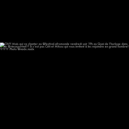
Oh!!! Mais qui va chanter au @festival.afromonde
...
182
14