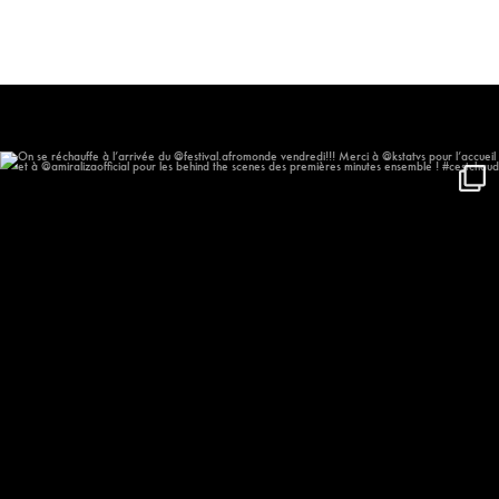
On se réchauffe à l’arrivée du
...
544
55