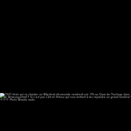
Oh!!! Mais qui va chanter au @festival.afromonde
...
182
14