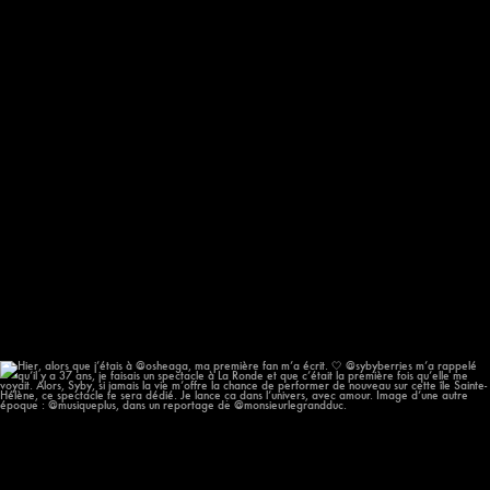
Hier, alors que j’étais à @osheaga, ma première
...
56
11