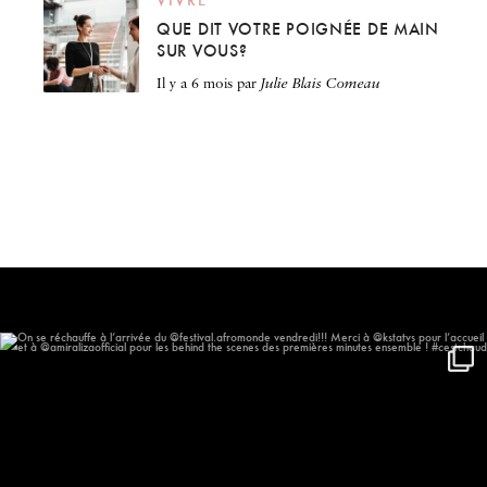
QUE DIT VOTRE POIGNÉE DE MAIN
SUR VOUS?
il y a 6 mois
par
Julie Blais Comeau
On se réchauffe à l’arrivée du
...
544
55