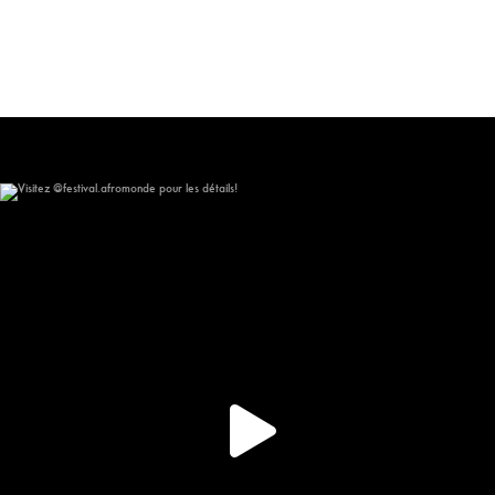
Visitez @festival.afromonde pour les détails!
267
15