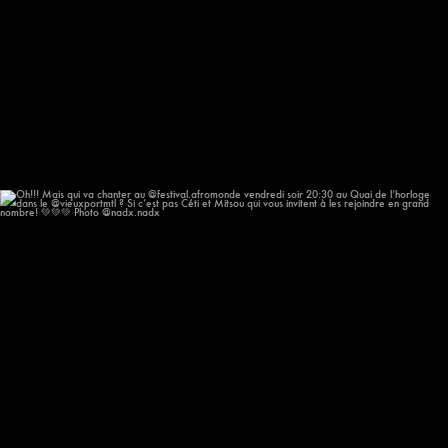
Oh!!! Mais qui va chanter au @festival.afromonde
...
205
14