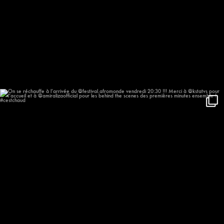
On se réchauffe à l’arrivée du
...
635
57