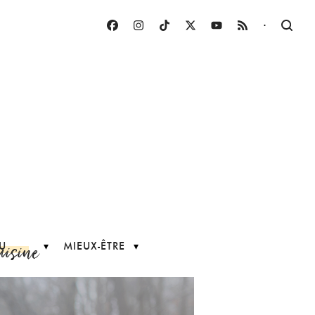
·
uisine
U
MIEUX-ÊTRE