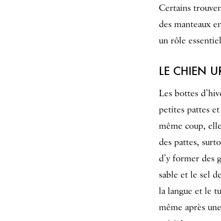
Certains trouvent
des manteaux en 
un rôle essentie
LE CHIEN U
Les bottes d’hi
petites pattes e
même coup, elles
des pattes, surto
d’y former des g
sable et le sel d
la langue et le t
même après une 