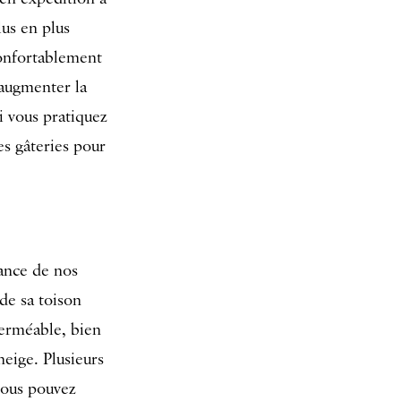
us en plus
confortablement
’augmenter la
i vous pratiquez
es gâteries pour
tance de nos
 de sa toison
erméable, bien
eige. Plusieurs
 vous pouvez