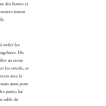
ent des bottes et
essoires jouent
de.
 isoler les
 engelures. Du
ller au creux
t les orteils, et
rects avec le
, mais aussi pour
es pattes lui-
u sable de