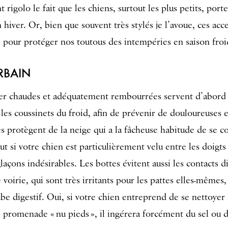
 rigolo le fait que les chiens, surtout les plus petits, port
hiver. Or, bien que souvent très stylés je l’avoue, ces acc
l pour protéger nos toutous des intempéries en saison froi
RBAIN
ver chaudes et adéquatement rembourrées servent d’abord à
t les coussinets du froid, afin de prévenir de douloureuses
 protègent de la neige qui a la fâcheuse habitude de se co
ut si votre chien est particulièrement velu entre les doigts e
laçons indésirables. Les bottes évitent aussi les contacts di
e voirie, qui sont très irritants pour les pattes elles-mêmes
ube digestif. Oui, si votre chien entreprend de se nettoyer l
promenade « nu pieds », il ingérera forcément du sel ou d