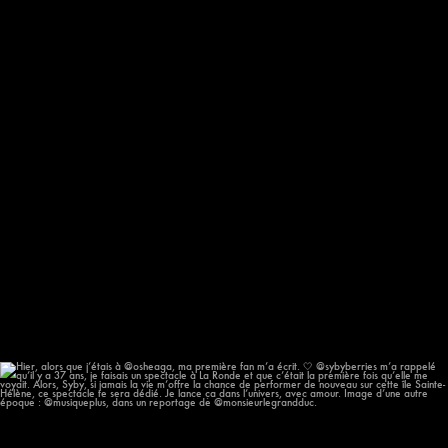
Hier, alors que j’étais à @osheaga, ma première
...
57
12