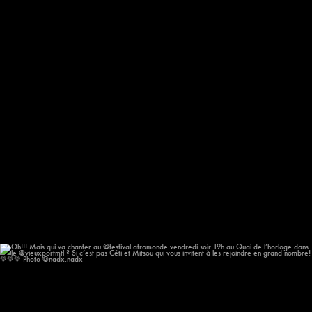
Oh!!! Mais qui va chanter au @festival.afromonde
...
186
14