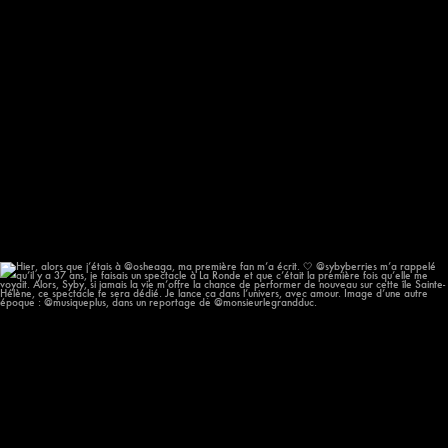
Hier, alors que j’étais à @osheaga, ma première
...
56
11