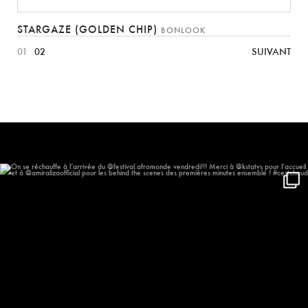
STARGAZE (GOLDEN CHIP)
BONLOOK
01
02
SUIVANT
On se réchauffe à l’arrivée du
...
544
55