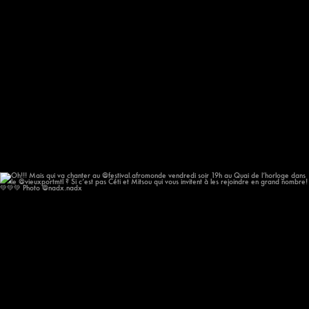
Oh!!! Mais qui va chanter au @festival.afromonde
...
182
14