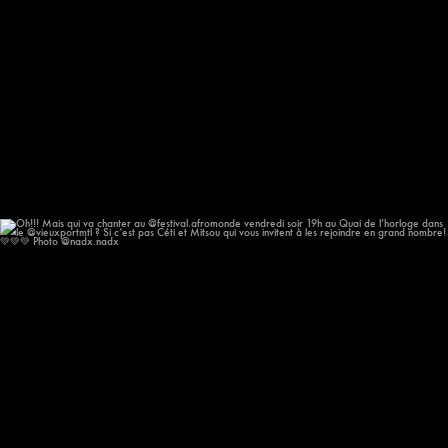
Oh!!! Mais qui va chanter au @festival.afromonde
...
186
14