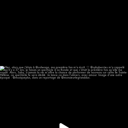
Hier, alors que j’étais à @osheaga, ma première
...
57
12