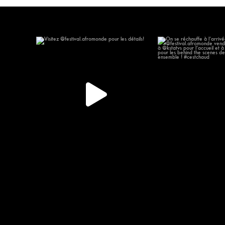
Visitez @festival.afromonde pour les
On se réchauffe à l
détails!
635
267
15