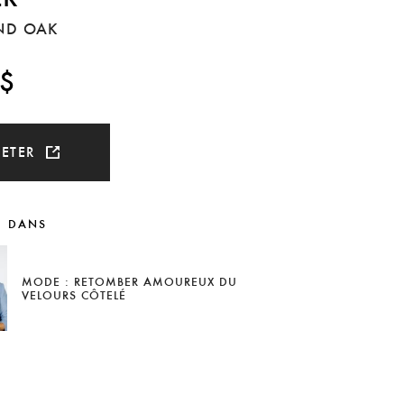
ND OAK
 $
HETER
U DANS
MODE : RETOMBER AMOUREUX DU
VELOURS CÔTELÉ