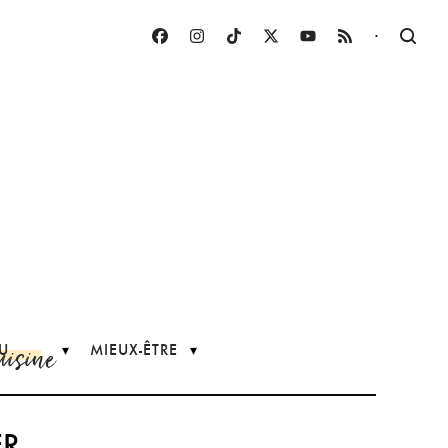
·
uisine
U
MIEUX-ÊTRE
ER