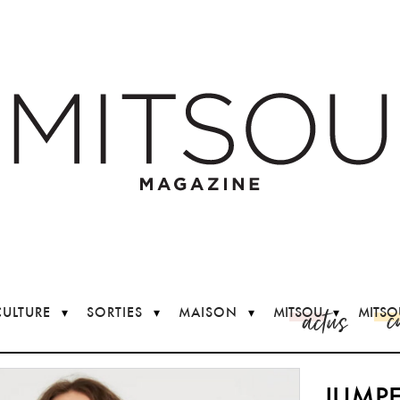
c
actus
CULTURE
SORTIES
MAISON
MITSOU
MITSO
JUMP