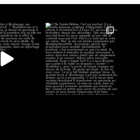
 j’étais à @osheaga, ma
À l’île Sainte-Hélène, l’art est partout.
remière
...
...
59
12
303
12