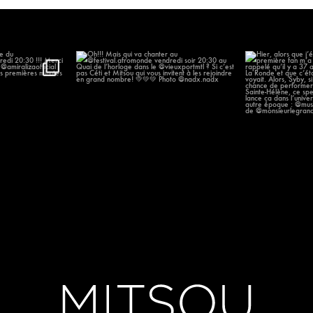
’arrivée du
...
Oh!!! Mais qui va chanter au
Hier, alors que
@festival.afromonde
...
p
57
205
14