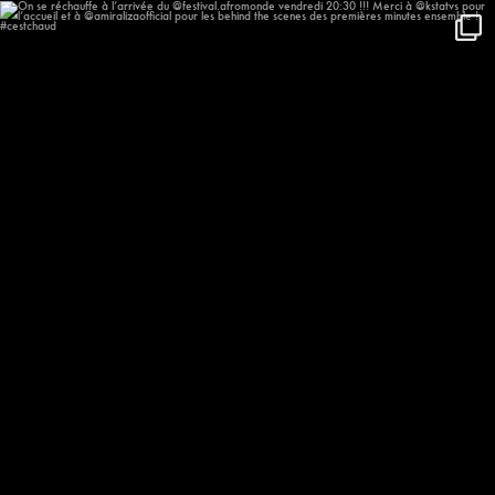
On se réchauffe à l’arrivée du
...
659
58