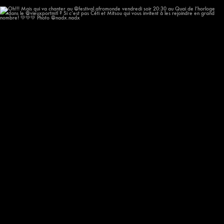
Oh!!! Mais qui va chanter au @festival.afromonde
...
213
14