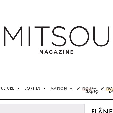
c
actus
CULTURE
SORTIES
MAISON
MITSOU
MITSO
FLÂN