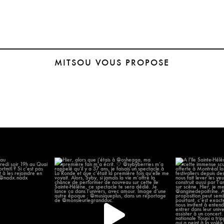
MITSOU VOUS PROPOSE
 chanter au
Hier, alors que j’étais à @osheaga, ma
À l’île Sainte-H
omonde
...
première
...
13
55
11
2