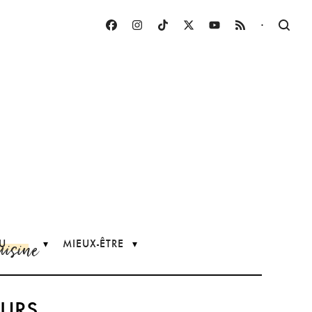
·
uisine
U
MIEUX-ÊTRE
EURS