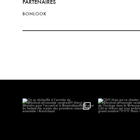
PARTENAIRES
BONLOOK
On se réchauffe à l’arrivée du
...
Oh!!! Mais qui va
@festival.afr
406
46
178