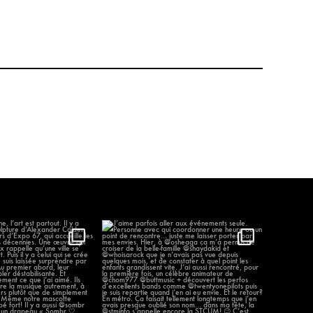
élène, l’art est partout.
J’aime parfois aller aux événements
...
seule.
...
89
12
1276
58