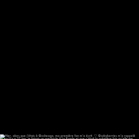
Oh!!! Mais qui va chanter au @festival.afromonde
...
193
14