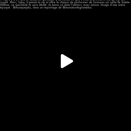
Hier, alors que j’étais à @osheaga, ma première
...
58
12