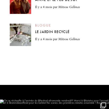
il y a 4 mois
par
Mitsou Gélinas
BLOGUE
LE JARDIN RECYCLÉ
il y a 4 mois
par
Mitsou Gélinas
On se réchauffe à l’arrivée du
...