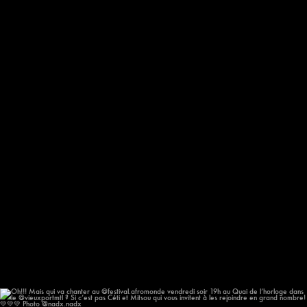
611
59