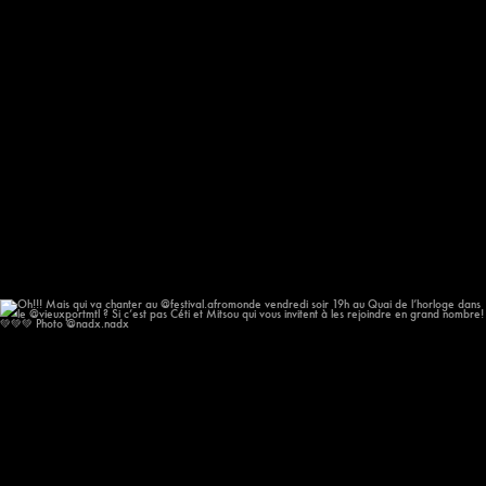
Oh!!! Mais qui va chanter au @festival.afromonde
...
193
14