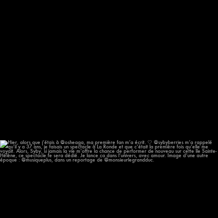
Hier, alors que j’étais à @osheaga, ma première
...
58
12