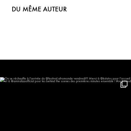
DU MÊME AUTEUR
On se réchauffe à l’arrivée du
...
611
59