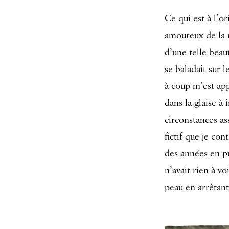
Ce qui est à l’o
amoureux de la r
d’une telle beaut
se baladait sur l
à coup m’est app
dans la glaise à
circonstances a
fictif que je co
des années en pu
n’avait rien à vo
peau en arrêtant