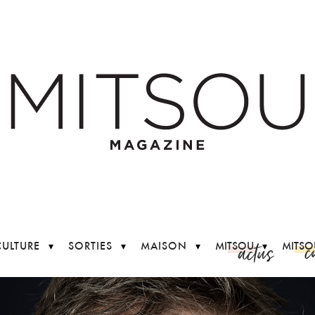
c
actus
CULTURE
SORTIES
MAISON
MITSOU
MITSO