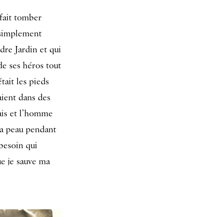
 fait tomber
t simplement
ndre Jardin et qui
 de ses héros tout
ait les pieds
aient dans des
ais et l’homme
 ma peau pendant
besoin qui
que je sauve ma