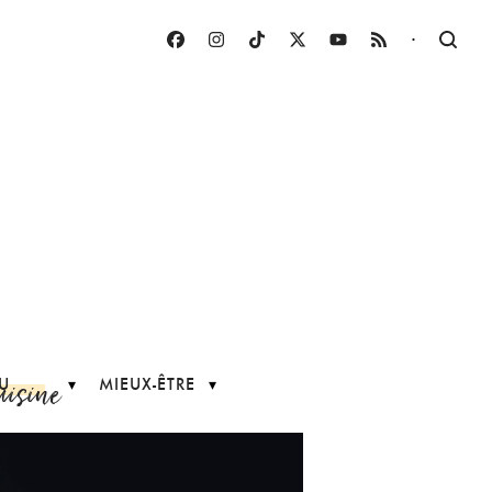
·
uisine
U
MIEUX-ÊTRE