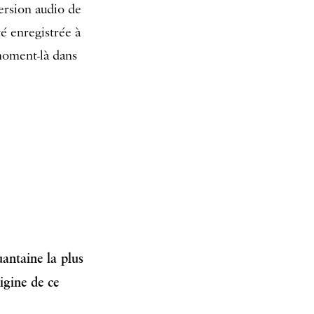
version audio de
té enregistrée à
moment-là dans
uantaine la plus
rigine de ce