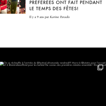
PRÉFÉRÉES ONT FAIT PENDANT
LE TEMPS DES FÊTES!
il y a 9 ans
par
Karine Paradis
On se réchauffe à l’arrivée du
...
577
57