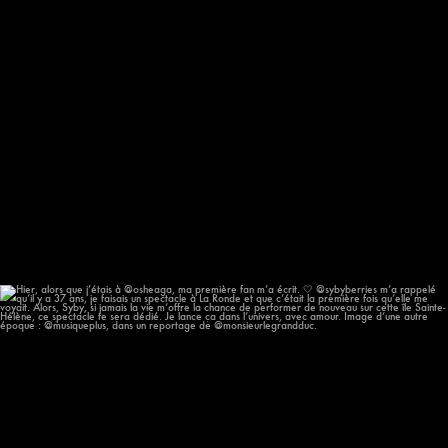
Hier, alors que j’étais à @osheaga, ma première
...
57
12