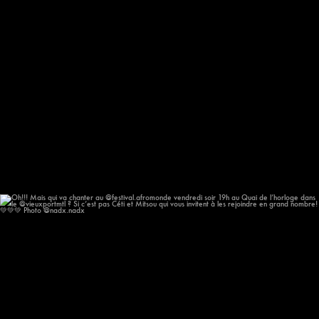
Oh!!! Mais qui va chanter au @festival.afromonde
...
186
14