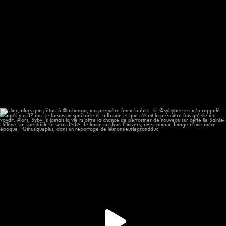
Hier, alors que j’étais à @osheaga, ma première
...
57
12