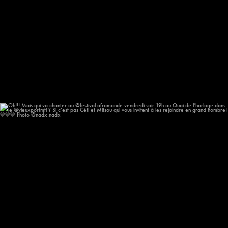
Oh!!! Mais qui va chanter au @festival.afromonde
...
186
14