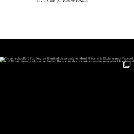
il y a 8 ans
par
Karine Paradis
On se réchauffe à l’arrivée du
...
577
57