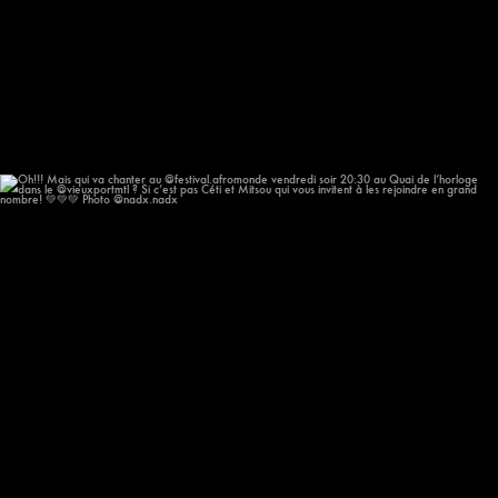
Oh!!! Mais qui va chanter au @festival.afromonde
...
205
14