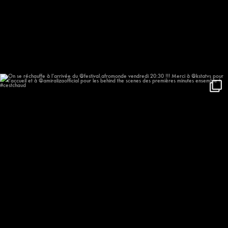
On se réchauffe à l’arrivée du
...
635
57