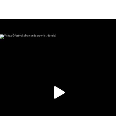
Visitez @festival.afromonde pour les détails!
267
15