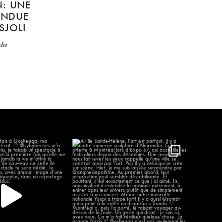
: UNE
TENDUE
SJOLI
dis
 j’étais à @osheaga, ma
À l’île Sainte-Hélène, l’art est partout.
remière
...
...
58
12
302
12