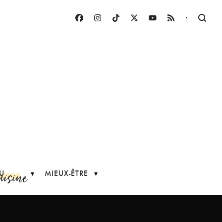
·
uisine
U
MIEUX-ÊTRE