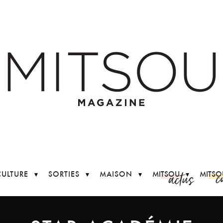
c
actus
CULTURE
SORTIES
MAISON
MITSOU
MITSO