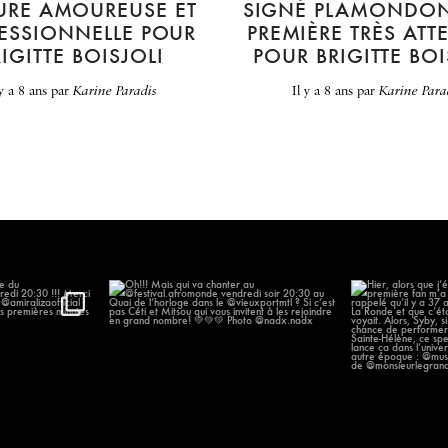
URE AMOUREUSE ET
SIGNÉ PLAMONDON
ESSIONNELLE POUR
PREMIÈRE TRÈS AT
RIGITTE BOISJOLI
POUR BRIGITTE BOI
 y a 8 ans
par
Karine Paradis
il y a 8 ans
par
Karine Para
’arrivée du
...
Oh!!! Mais qui va chanter au
Hier, alors que
@festival.afromonde
...
p
57
196
14