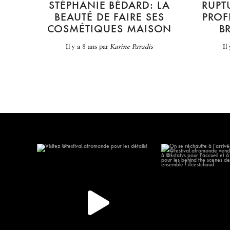
STÉPHANIE BÉDARD: LA
RUPT
BEAUTÉ DE FAIRE SES
PROF
COSMÉTIQUES MAISON
B
il y a 8 ans
par
Karine Paradis
il
Visitez @festival.afromonde pour les
On se réchauffe à l
détails!
623
148
10