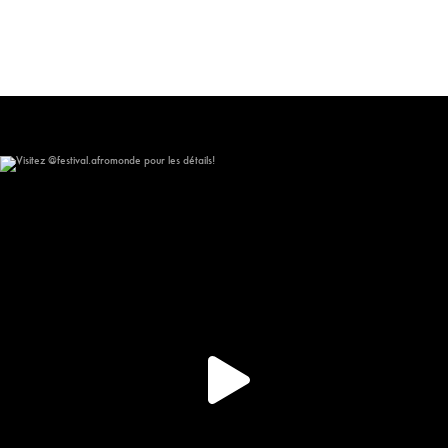
Visitez @festival.afromonde pour les détails!
267
15