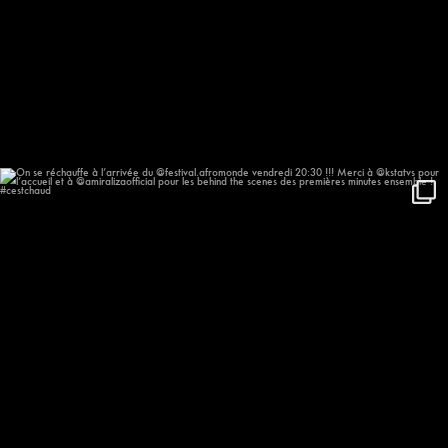
On se réchauffe à l’arrivée du
...
635
57