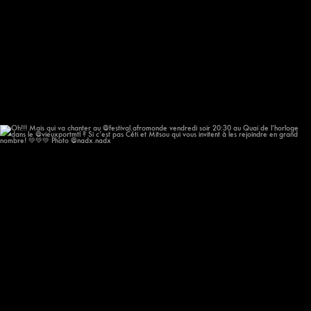
Oh!!! Mais qui va chanter au @festival.afromonde
...
205
14